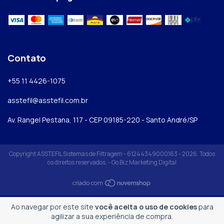
Contato
+55 11 4426-1075
asstefil@asstefil.com.br
Av. Rangel Pestana, 117 - CEP 09185-220 - Santo André/SP
Copyright ASSTEFIL Sistemas de Filtragem - 61244349000163 - 2026. Todos
os direitos reservados. -
Go Biz Marketing Digital
Ao navegar por este site
você aceita o uso de cookies
para
agilizar a sua experiência de compra.