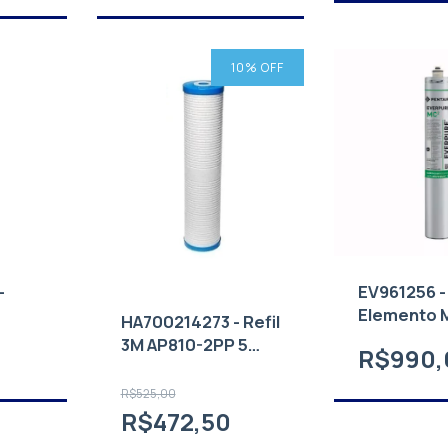
10
% OFF
-
EV961256 -
Elemento 
HA700214273 - Refil
NN
3M AP810-2PP 5
R$990,
micra nominal
R$525,00
R$472,50