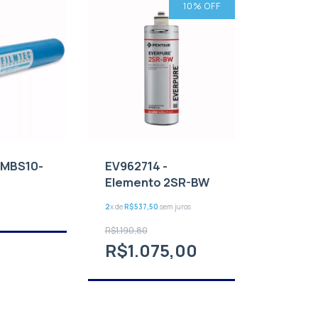
10
% OFF
 MBS10-
EV962714 -
Elemento 2SR-BW
2
x de
R$537,50
sem juros
R$1.190,80
R$1.075,00