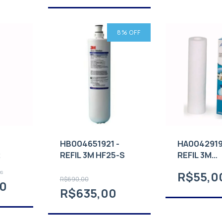
8
% OFF
HB004651921 -
HA0042919
2
REFIL 3M HF25-S
REFIL 3M
AQUATOTA
os
R$55,0
R$690,00
00
R$635,00