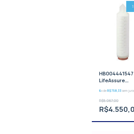
HB004441547 
LifeAssure
PDA020F01BA 
6
x de
R$758,33
sem juro
micra
R$5.067,00
R$4.550,