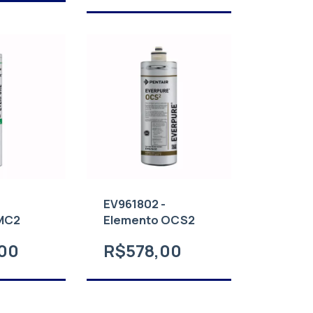
EV961802 -
MC2
Elemento OCS2
00
R$578,00