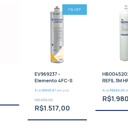
7
% OFF
EV969237 -
HB0045202
Elemento 4FC-S
REFIL 3M H
3
x de
R$505,67
sem juros
3
x de
R$660,00
se
R$1.98
R$1.639,00
R$1.517,00