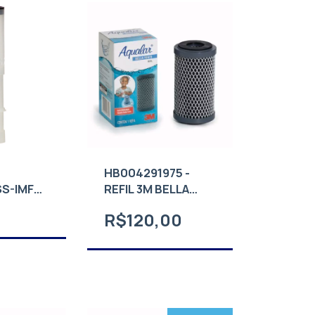
-
HB004291975 -
SS-IMF
REFIL 3M BELLA
K
FONTE
R$120,00