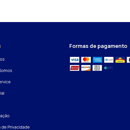
u
Formas de pagamento
tos
Somos
rvice
ial
zação
a de Privacidade