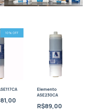
10
% OFF
ASE117CA
Elemento
ASE230CA
81,00
R$89,00