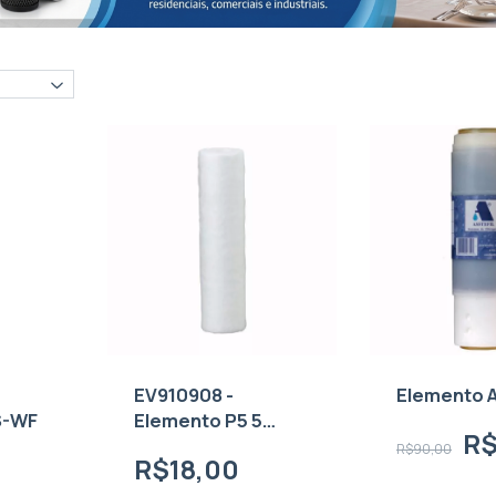
EV910908 -
Elemento 
S-WF
Elemento P5 5
R$
micra 10"
R$90,00
R$18,00