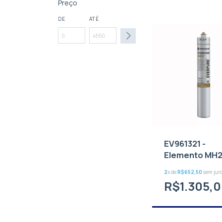
Preço
DE
ATÉ
EV961321 -
Elemento MH
2
x de
R$652,50
sem jur
R$1.305,