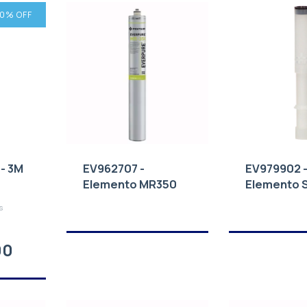
10
% OFF
- 3M
EV962707 -
EV979902 
Elemento MR350
Elemento 
0.2
SCALESTI
s
00