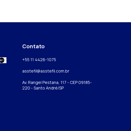
Contato
+55 11 4426-1075
asstefil@asstefil.com.br
Av. Rangel Pestana, 117 - CEP 09185-
220 - Santo André/SP