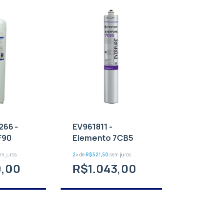
66 -
EV961811 -
F90
Elemento 7CB5
m juros
2
x de
R$521,50
sem juros
0,00
R$1.043,00