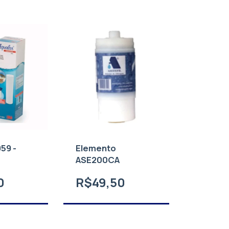
59 -
Elemento
ASE200CA
L
0
R$49,50