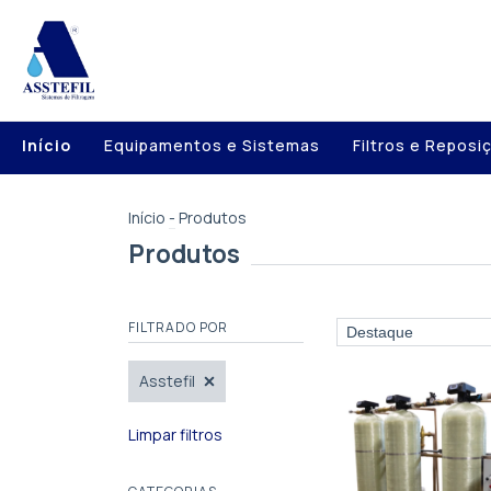
Início
Equipamentos e Sistemas
Filtros e Reposi
Início
-
Produtos
Produtos
FILTRADO POR
Asstefil
Limpar filtros