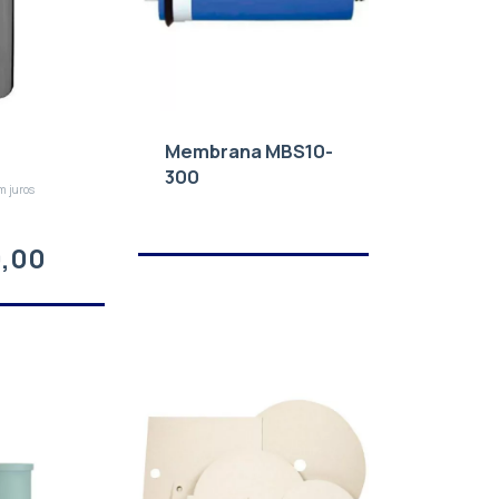
Membrana MBS10-
300
m juros
0,00