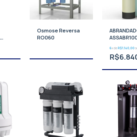
Osmose Reversa
ABRANDA
RO060
ASSABR10
6
x de
R$1.140,00
s
R$6.84