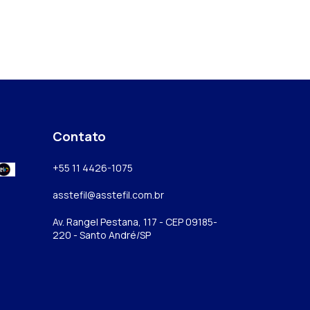
Contato
+55 11 4426-1075
asstefil@asstefil.com.br
Av. Rangel Pestana, 117 - CEP 09185-
220 - Santo André/SP