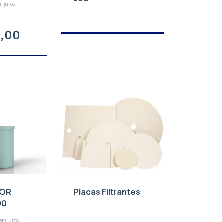
m juros
0,00
DOR
Placas Filtrantes
00
em juros