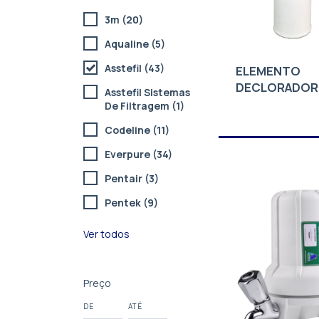
3m (20)
Aqualine (5)
Asstefil (43)
ELEMENTO
DECLORADOR
Asstefil Sistemas
ASEEF600
De Filtragem (1)
Codeline (11)
Everpure (34)
Pentair (3)
Pentek (9)
Ver todos
Preço
DE
ATÉ