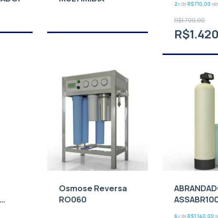
2
x de
R$710,00
se
R$1.700,00
R$1.42
Osmose Reversa
ABRANDA
RO060
ASSABR10
6
x de
R$1.140,00
s