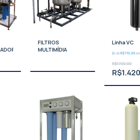
FILTROS
Linha VC
ZADOR
MULTIMÍDIA
2
x de
R$710,00
se
R$1.700,00
R$1.42