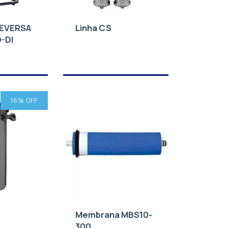
EVERSA
Linha CS
-DI
16
% OFF
Membrana MBS10-
300