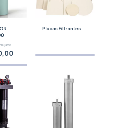
DOR
Placas Filtrantes
00
em juros
0,00