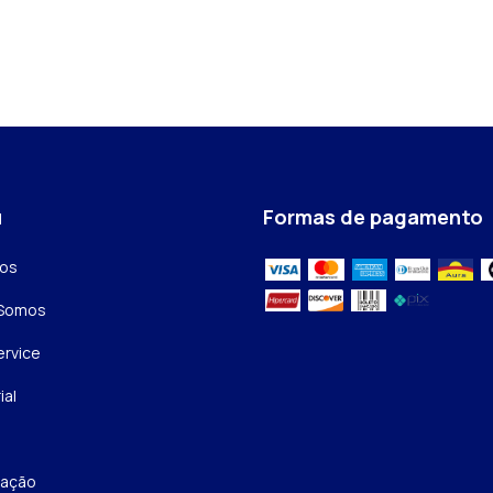
u
Formas de pagamento
tos
Somos
rvice
ial
zação