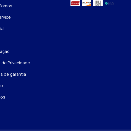
Somos
rvice
ial
zação
a de Privacidade
as de garantia
to
sos