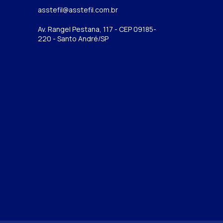
asstefil@asstefil.com.br
Av. Rangel Pestana, 117 - CEP 09185-
220 - Santo André/SP