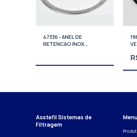
47336 - ANEL DE
19
RETENCAO INOX
VE
CODELINE
8"
R
Asstefil Sistemas de
Men
Filtragem
Produ