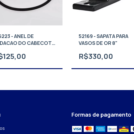
6223 - ANEL DE
52169 - SAPATA PARA
DACAO DO CABECOTE
VASOS DE OR 8"
$125,00
R$330,00
u
Formas de pagamento
tos