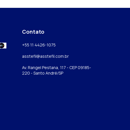
Contato
+55 11 4426-1075
asstefil@asstefil.com.br
Av. Rangel Pestana, 117 - CEP 09185-
220 - Santo André/SP