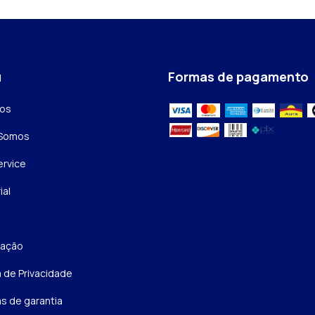
u
Formas de pagamento
tos
Somos
rvice
ial
zação
a de Privacidade
as de garantia