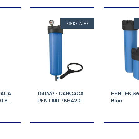
ESGOTADO
CACA
150337 - CARCACA
PENTEK Ser
0 BB
PENTAIR PBH420
Blue
1.5 NPT