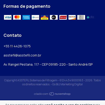
Formas de pagamento
Contato
+55 11 4426-1075
asstefil@asstefil.com.br
Av. Rangel Pestana, 117 - CEP 09185-220 - Santo André/SP
Copyright ASSTEFIL Sistemas de Filtragem - 61244349000163 - 2026. Todos
os direitos reservados. -
Go Biz Marketing Digital
Ao navegar por este site
você aceita o uso de cookies
para