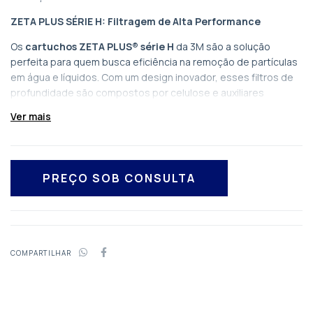
ZETA PLUS SÉRIE H: Filtragem de Alta Performance
Os
cartuchos ZETA PLUS® série H
da 3M são a solução
perfeita para quem busca eficiência na remoção de partículas
em água e líquidos. Com um design inovador, esses filtros de
profundidade são compostos por celulose e auxiliares
filtrantes inorgânicos, oferecendo uma
filtração
Ver mais
submicrônica
de alta taxa de vazão.
Benefícios dos Cartuchos ZETA PLUS®
Remoção Eficiente de Contaminantes
: As tecnologias
de separação mecânica e adsorção eletrocinética
garantem a remoção de
partículas infinitamente
menores
que o tamanho dos poros, proporcionando uma
água limpa e segura.
COMPARTILHAR
Material Atóxico
: Completamente livres de
asbestos e
microfibras de vidro
, esses cartuchos são seguros para
diversas aplicações, assegurando a saúde e bem-estar
dos usuários.