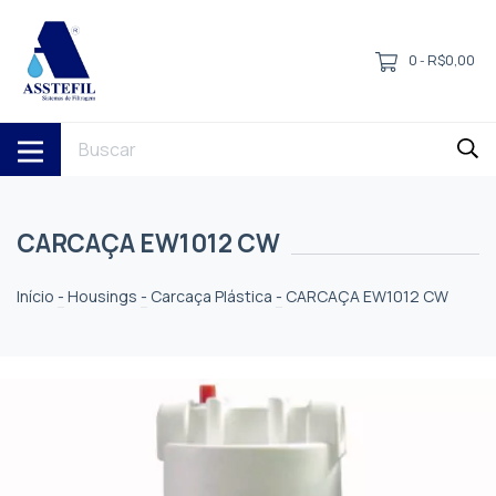
0
R$0,00
-
CARCAÇA EW1012 CW
Início
-
Housings
-
Carcaça Plástica
-
CARCAÇA EW1012 CW