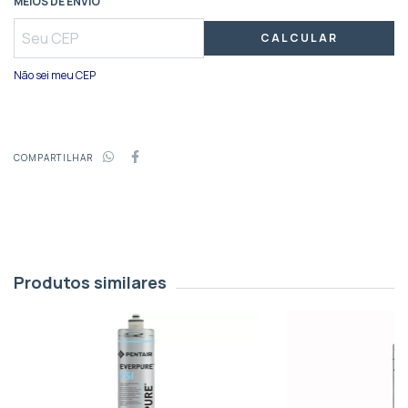
MEIOS DE ENVIO
* Alta Performance de Vazão:
Fluxo de serviço ágil de 1,5 a
2,5 gpm (
5,6 a 9,4 litros por minuto)
, garantindo
CALCULAR
abastecimento contínuo mesmo em horários de pico.
Não sei meu CEP
* A tecnologia exclusiva
Fibredyne II
inibe a proliferação de
bactérias, evitando a contaminação que reduz a vida útil do
produto e garantindo performance por mais tempo.
COMPARTILHAR
* Durabilidade e Economia:
Capacidade estendida de
6.000 a 250.000 galões (22.700 litros), reduzindo a
frequência de trocas e o custo operacional.
* Segurança Certificada:
Qualidade atestada pelas
Produtos similares
normas internacionais NSF/ANSI 42 (estética) e 53 (saúde),
garantindo água pura e segura.
* Versatilidade Total:
Compatibilidade ampla com os
principais cabeçotes do mercado (Coldrink, QC7I, QL1, QL2,
QL3B, QL3 e coletores CSR de alto fluxo).