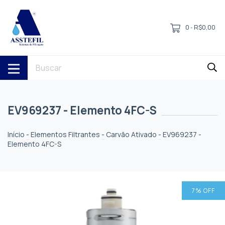
0
R$0,00
-
EV969237 - Elemento 4FC-S
Início
-
Elementos Filtrantes
-
Carvão Ativado
-
EV969237 -
Elemento 4FC-S
7
% OFF