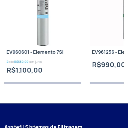
EV960601 - Elemento 7SI
EV961256 - El
2
x de
R$550,00
sem juros
R$990,00
R$1.100,00
Asstefil Sistemas de Filtragem