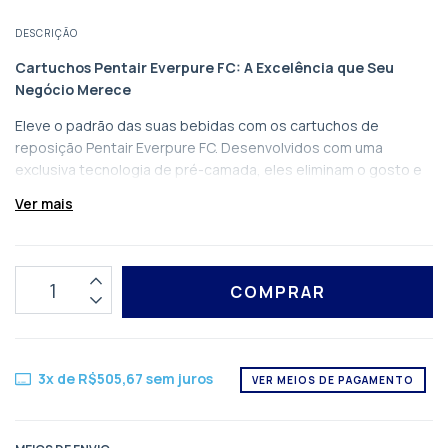
DESCRIÇÃO
Cartuchos Pentair Everpure FC: A Excelência que Seu
Negócio Merece
Eleve o padrão das suas bebidas com os cartuchos de
reposição Pentair Everpure FC. Desenvolvidos com uma
exclusiva tecnologia de pré-camada, eles eliminam o gosto e
odor de cloro, garantindo uma água cristalina e saborosa para
Ver mais
seus clientes.
Além de proporcionar uma experiência de consumo superior,
sua filtragem de alta precisão (0,2 mícrons) retém
sedimentos invisíveis, protegendo suas máquinas contra
falhas e reduzindo custos de manutenção.
Invista na qualidade que fideliza.
3
x de
R$505,67
sem juros
VER MEIOS DE PAGAMENTO
Principais características