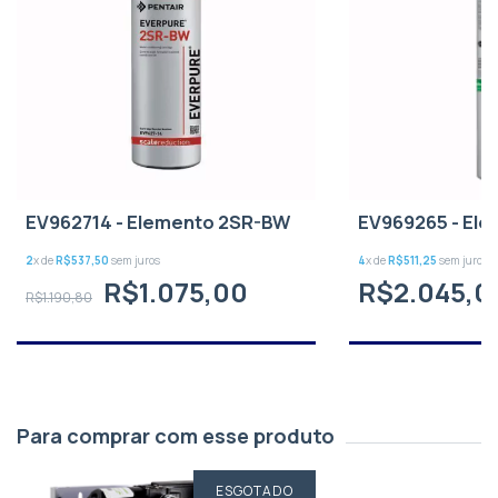
EV962714 - Elemento 2SR-BW
EV969265 - El
2
x de
R$537,50
sem juros
4
x de
R$511,25
sem juros
R$1.075,00
R$2.045,0
R$1.190,80
Para comprar com esse produto
ESGOTADO