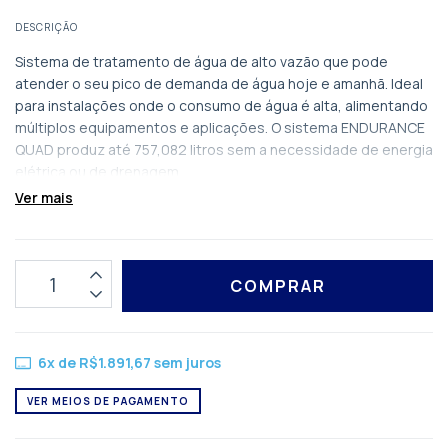
DESCRIÇÃO
Sistema de tratamento de água de alto vazão que pode
atender o seu pico de demanda de água hoje e amanhã. Ideal
para instalações onde o consumo de água é alta, alimentando
múltiplos equipamentos e aplicações. O sistema ENDURANCE
QUAD produz até 757,082 litros sem a necessidade de energia
elétrica ou de drenagem.
Ver mais
– Pré filtro tipo plissado pare retenção de partículas com
grande área para acúmulo
– Bateria de filtros com sistema Fibredyne II, que reduz as
impurezas nível 0,2 micron
– Possui o elemento de polifosfato, para redução de escala
– Fácil manutenção
– Substituição de elementos tipo sanitário; simples, rápido e
limpo pois as partes internas em contato com a água nunca
6
x de
R$1.891,67
sem juros
são expostos à manipulação ou contaminação
VER MEIOS DE PAGAMENTO
– Certificado NSF/ANSI53 para redução de sistos como
Cryptosporidium e Giardia