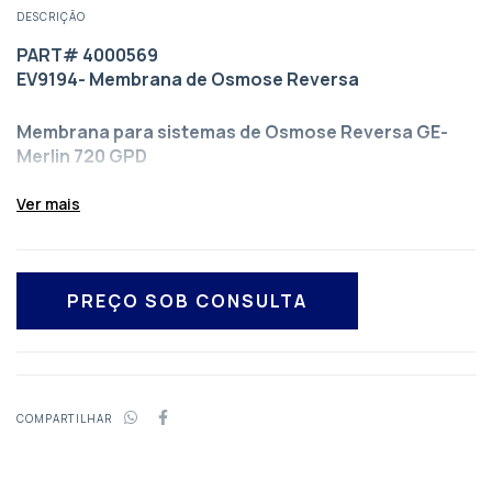
DESCRIÇÃO
PART# 4000569
EV9194- Membrana de Osmose Reversa
Membrana para sistemas de Osmose Reversa GE-
Merlin 720 GPD
Ver mais
As membranas devem ser trocadas no intervalo
entre 2 e 4 anos.
Taxa de fluxo de 25 GPM
Dimensões Ø3.16" x 18.75"
COMPARTILHAR