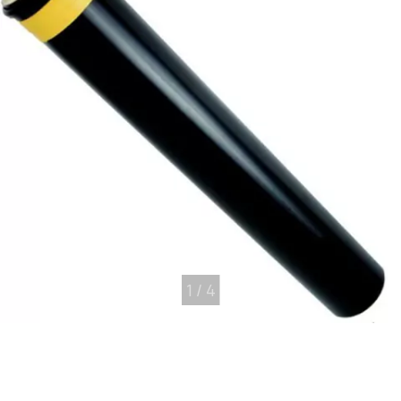
1
/
4